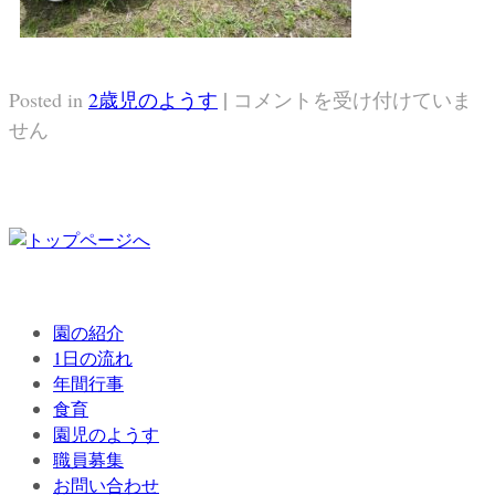
|
虫
Posted in
2歳児のようす
コメントを受け付けていま
探
せん
し
に
夢
中
☆
は
園の紹介
1日の流れ
年間行事
食育
園児のようす
職員募集
お問い合わせ