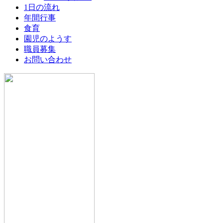
し
1日の流れ
た
年間行事
♪
食育
は
園児のようす
職員募集
お問い合わせ