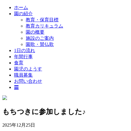
ホーム
園の紹介
教育・保育目標
教育カリキュラム
園の概要
施設のご案内
園歌・賛仏歌
1日の流れ
年間行事
食育
園児のようす
職員募集
お問い合わせ
☰
もちつきに参加しました♪
2025年12月25日