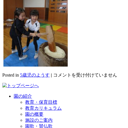
も
Posted in
5歳児のようす
|
コメントを受け付けていません
ち
つ
き
園の紹介
に
教育・保育目標
参
教育カリキュラム
加
園の概要
し
施設のご案内
ま
園歌・賛仏歌