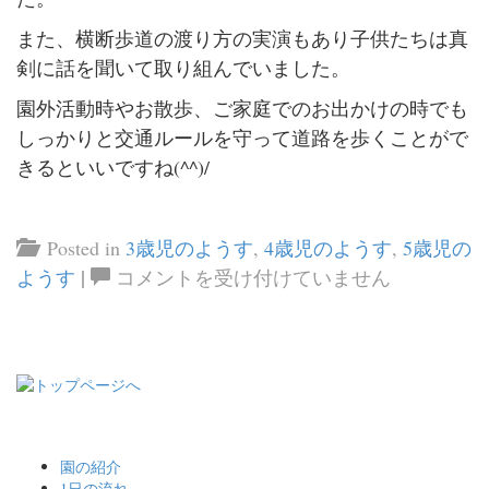
また、横断歩道の渡り方の実演もあり子供たちは真
剣に話を聞いて取り組んでいました。
園外活動時やお散歩、ご家庭でのお出かけの時でも
しっかりと交通ルールを守って道路を歩くことがで
きるといいですね(^^)/
Posted in
3歳児のようす
,
4歳児のようす
,
5歳児の
|
交
ようす
コメントを受け付けていません
通
安
全
教
室
は
園の紹介
1日の流れ