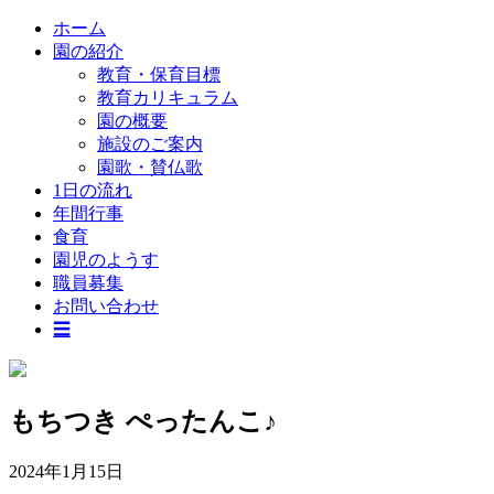
ホーム
園の紹介
教育・保育目標
教育カリキュラム
園の概要
施設のご案内
園歌・賛仏歌
1日の流れ
年間行事
食育
園児のようす
職員募集
お問い合わせ
☰
もちつき ぺったんこ♪
2024年1月15日