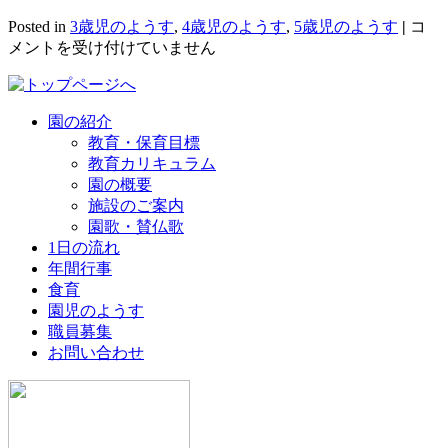
も
Posted in
3歳児のようす
,
4歳児のようす
,
5歳児のようす
|
コ
ち
メントを受け付けていません
つ
き
ぺ
園の紹介
っ
教育・保育目標
た
教育カリキュラム
ん
園の概要
こ
施設のご案内
♪
園歌・賛仏歌
は
1日の流れ
年間行事
食育
園児のようす
職員募集
お問い合わせ