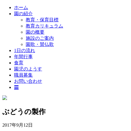
ホーム
園の紹介
教育・保育目標
教育カリキュラム
園の概要
施設のご案内
園歌・賛仏歌
1日の流れ
年間行事
食育
園児のようす
職員募集
お問い合わせ
☰
ぶどうの製作
2017年9月12日