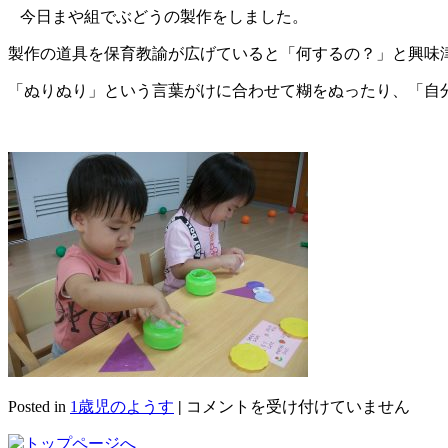
今日まや組でぶどうの製作をしました。
製作の道具を保育教諭が広げていると「何するの？」と興味
「ぬりぬり」という言葉がけに合わせて糊をぬったり、「自
ぶ
Posted in
1歳児のようす
|
コメントを受け付けていません
ど
う