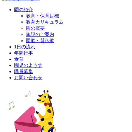
の
園の紹介
製
教育・保育目標
作
教育カリキュラム
は
園の概要
施設のご案内
園歌・賛仏歌
1日の流れ
年間行事
食育
園児のようす
職員募集
お問い合わせ